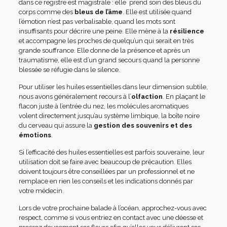
dans ce registre est magistrale : elle prend soin des bleus du
corps comme des
bleus de l’âme
. Elle est utilisée quand
l’émotion n’est pas verbalisable, quand les mots sont
insuffisants pour décrire une peine. Elle mène à la
résilience
et accompagne les proches de quelqu’un qui serait en très
grande souffrance. Elle donne de la présence et après un
traumatisme, elle est d’un grand secours quand la personne
blessée se réfugie dans le silence.
Pour utiliser les huiles essentielles dans leur dimension subtile,
nous avons généralement recours à l’
olfaction
. En plaçant le
flacon juste à l’entrée du nez, les molécules aromatiques
volent directement jusqu’au système limbique, la boîte noire
du cerveau qui assure la
gestion des souvenirs et des
émotions
.
Si l’efficacité des huiles essentielles est parfois souveraine, leur
utilisation doit se faire avec beaucoup de précaution. Elles
doivent toujours être conseillées par un professionnel et ne
remplace en rien les conseils et les indications donnés par
votre médecin.
Lors de votre prochaine balade à l’océan, approchez-vous avec
respect, comme si vous entriez en contact avec une déesse et