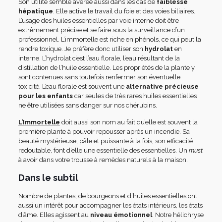
Son utilité semble avérée aussi dans les cas de
faiblesse
hépatique
. Elle active le travail du foie et des voies biliaires.
L’usage des huiles essentielles par voie interne doit être
extrêmement précise et se faire sous la surveillance d’un
professionnel. L’immortelle est riche en phénols, ce qui peut la
rendre toxique. Je préfère donc utiliser son
hydrolat
en
interne. L’hydrolat c’est l’eau florale, l’eau résultant de la
distillation de l’huile essentielle. Les propriétés de la plante y
sont contenues sans toutefois renfermer son éventuelle
toxicité. L’eau florale est souvent une
alternative précieuse
pour les enfants
car seules de très rares huiles essentielles
ne être utilisées sans danger sur nos chérubins.
L’Immortelle
doit aussi son nom au fait qu’elle est souvent la
première plante à pouvoir repousser après un incendie. Sa
beauté mystérieuse, pâle et puissante à la fois, son efficacité
redoutable, font d’elle une essentielle des essentielles. Un
must
à avoir dans votre trousse à remèdes naturels à la maison.
Dans le subtil
Nombre de plantes, de bourgeons et d’huiles essentielles ont
aussi un intérêt pour accompagner les états intérieurs, les états
d’âme. Elles agissent au
niveau émotionnel
. Notre hélichryse