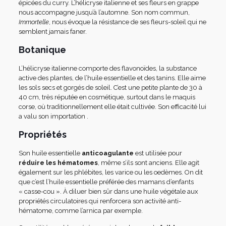
épicées du curry. L’hélicryse italienne et ses fleurs en grappe
nous accompagne jusqu’à l’automne. Son nom commun,
Immortelle
, nous évoque la résistance de ses fleurs-soleil qui ne
semblent jamais faner.
Botanique
L’hélicryse italienne comporte des flavonoïdes, la substance
active des plantes, de l’huile essentielle et des tanins. Elle aime
les sols secs et gorgés de soleil. C’est une petite plante de 30 à
40 cm, très réputée en cosmétique, surtout dans le maquis
corse, où traditionnellement elle était cultivée. Son efficacité lui
a valu son importation .
Propriétés
Son huile essentielle
anticoagulante
est utilisée pour
réduire les hématomes
, même s’ils sont anciens. Elle agit
également sur les phlébites, les varice ou les oedèmes. On dit
que c’est l’huile essentielle préférée des mamans d’enfants
« casse-cou ». À diluer bien sûr dans une huile végétale aux
propriétés circulatoires qui renforcera son activité anti-
hématome, comme l’arnica par exemple.