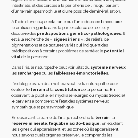
intestinale, et des cercles à la périphérie de l’iris qui parlent
d’un terrain spasmophile et d’une possible déminéralisation.
A l’aide d’une loupe éclairante ou d’un iridoscope binoculaire,
le praticien regarde dans la partie colorée de l’oeil et y
découvre des
prédispostions génético-pathologiques
.
Il
est à la recherche de «
signes iriens »,
de reliefs, de
pigmentations et de textures variés qui indiquent des
prédispositions à certains problémes de santé et le
potentiel
vital
de la personne.
Dans l’iris, le naturopathe peut voir l’état du
système nerveux
,
les
surcharges
ou les
faiblesses émonctorielles
.
L’iridologie est un des meilleurs outils du naturopathe pour
évaluer le
terrain
et la
constitution
de la personne.
En
observant la pupille, en mydriase (élargie) ou myosis (rétrécie)
je parviens
à comprendre l’état des systèmes nerveux
sympathique et parasympathique.
En observant la trame de l’iris, je recherche le
terrain
, la
réserve minérale
,
l’équlibre acido-basique.
En étudiant
les signes qui apparaissent, et les zones où ils apparaissent,
nous savons quels organes préserver, je comprends les