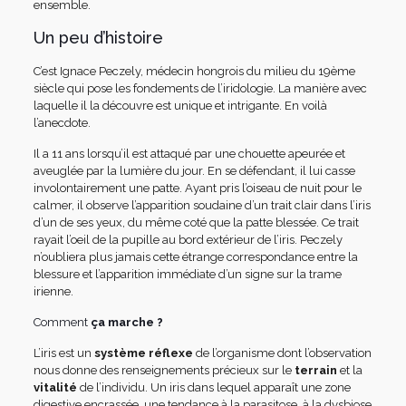
ensemble.
Un peu d’histoire
C’est Ignace Peczely, médecin hongrois du milieu du 19ème
siècle qui pose les fondements de l’iridologie. La manière avec
laquelle il la découvre est unique et intrigante. En voilà
l’anecdote.
Il a 11 ans lorsqu’il est attaqué par une chouette apeurée et
aveuglée par la lumière du jour. En se défendant, il lui casse
involontairement une patte. Ayant pris l’oiseau de nuit pour le
calmer, il observe l’apparition soudaine d’un trait clair dans l’iris
d’un de ses yeux, du même coté que la patte blessée. Ce trait
rayait l’oeil de la pupille au bord extérieur de l’iris. Peczely
n’oubliera plus jamais cette étrange correspondance entre la
blessure et l’apparition immédiate d’un signe sur la trame
irienne.
Comment
ça marche ?
L’iris est un
système réflexe
de l’organisme dont l’observation
nous donne des renseignements précieux sur le
terrain
et la
vitalité
de l’individu.
Un iris dans lequel apparaît une zone
digestive encrassée, une tendance à la parasitose, à la dysbiose